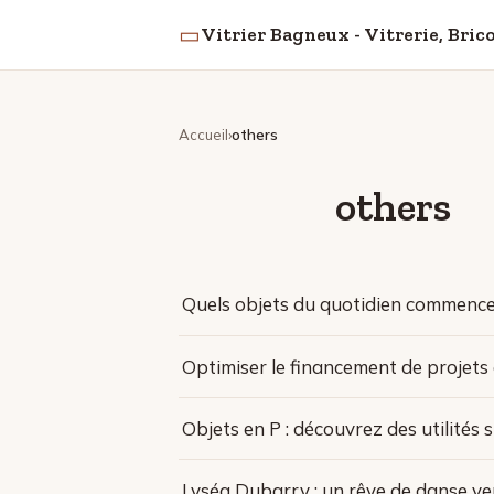
▭
Vitrier Bagneux - Vitrerie, Bri
Accueil
others
others
Quels objets du quotidien commence
Optimiser le financement de projets 
Objets en P : découvrez des utilités
Lyséa Dubarry : un rêve de danse v