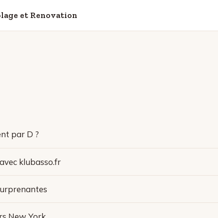
colage et Renovation
nt par D ?
avec klubasso.fr
 surprenantes
ers New York