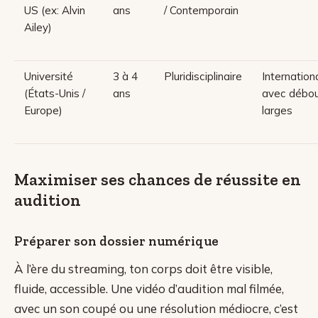
US (ex: Alvin
ans
/ Contemporain
Ailey)
Université
3 à 4
Pluridisciplinaire
Internationa
(États-Unis /
ans
avec débo
Europe)
larges
Maximiser ses chances de réussite en
audition
Préparer son dossier numérique
À l’ère du streaming, ton corps doit être visible,
fluide, accessible. Une vidéo d’audition mal filmée,
avec un son coupé ou une résolution médiocre, c’est