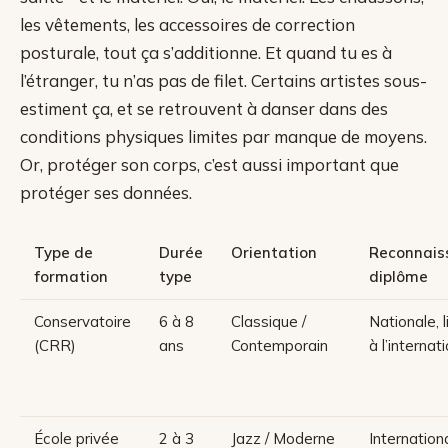
les vêtements, les accessoires de correction
posturale, tout ça s’additionne. Et quand tu es à
l’étranger, tu n’as pas de filet. Certains artistes sous-
estiment ça, et se retrouvent à danser dans des
conditions physiques limites par manque de moyens.
Or, protéger son corps, c’est aussi important que
protéger ses données.
Type de
Durée
Orientation
Reconnais
formation
type
diplôme
Conservatoire
6 à 8
Classique /
Nationale, 
(CRR)
ans
Contemporain
à l’internat
École privée
2 à 3
Jazz / Moderne
Internation