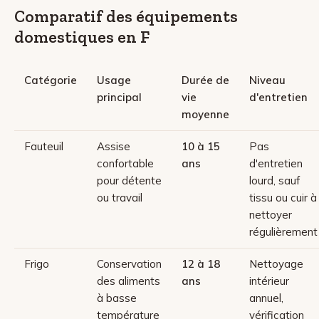
Comparatif des équipements
domestiques en F
Catégorie
Usage
Durée de
Niveau
principal
vie
d'entretien
moyenne
Fauteuil
Assise
10 à 15
Pas
confortable
ans
d'entretien
pour détente
lourd, sauf
ou travail
tissu ou cuir à
nettoyer
régulièrement
Frigo
Conservation
12 à 18
Nettoyage
des aliments
ans
intérieur
à basse
annuel,
température
vérification